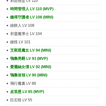
邪惡禮盒 LV 110
時間管理人 LV 110 (MVP)
鐘塔守護者 LV 108 (MINI)
綠餅人 LV 108
邪靈魔導士 LV 104
鐘怪 LV 101
艾斯恩魔女 LV 94 (MINI)
鶚梟男爵 LV 93 (MVP)
愛麗絲女僕 LV 92 (MINI)
鶚梟首領 LV 90 (MINI)
飛行魔書 LV 88
皮里恩 LV 65 (MVP)
巨石怪 LV 55