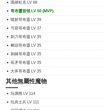
瑪律杜克 LV 68
哥布靈首領 LV 50 (MVP)
噴射哥布靈 LV 39
弓箭哥布靈 LV 37
刺刀哥布靈 LV 35
榔頭哥布靈 LV 35
刺錘哥布靈 LV 35
長矛哥布靈 LV 35
大斧哥布靈 LV 35
其他無屬性魔物
玩偶熊 LV 114
玩具士兵 LV 111