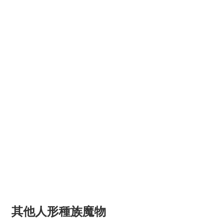
其他人形種族魔物