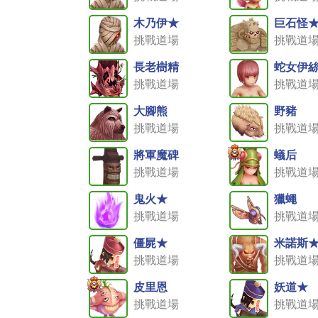
木乃伊★
巨石怪
挑戰道場
挑戰道
長老樹精
蛇女伊
挑戰道場
挑戰道
大腳熊
野豬
挑戰道場
挑戰道
將軍魔碑
蟻后
挑戰道場
挑戰道
鬼火★
獵蠅
挑戰道場
挑戰道
僵屍★
米諾斯
挑戰道場
挑戰道
皮里恩
妖道★
挑戰道場
挑戰道