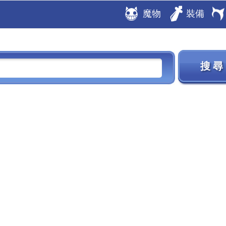
魔物
裝備