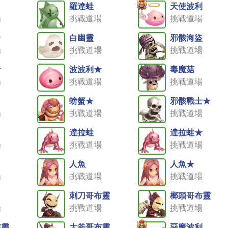
羅達蛙
天使波利
場
挑戰道場
挑戰道場
★
白幽靈
邪骸海盜
場
挑戰道場
挑戰道場
★
波波利★
毒魔菇
場
挑戰道場
挑戰道場
螃蟹★
邪骸戰士★
場
挑戰道場
挑戰道場
達拉蛙
達拉蛙★
場
挑戰道場
挑戰道場
人魚
人魚★
場
挑戰道場
挑戰道場
刺刀哥布靈
榔頭哥布靈
場
挑戰道場
挑戰道場
布靈
大斧哥布靈
惡魔波利