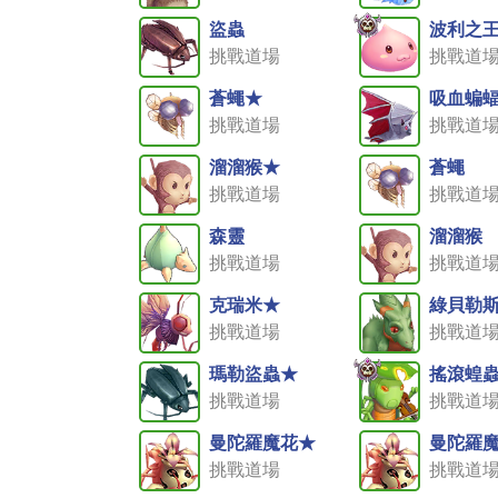
盜蟲
波利之
挑戰道場
挑戰道
蒼蠅★
吸血蝙
挑戰道場
挑戰道
溜溜猴★
蒼蠅
挑戰道場
挑戰道
森靈
溜溜猴
挑戰道場
挑戰道
克瑞米★
綠貝勒
挑戰道場
挑戰道
瑪勒盜蟲★
搖滾蝗
挑戰道場
挑戰道
曼陀羅魔花★
曼陀羅
挑戰道場
挑戰道