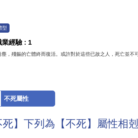
體型
業經驗 : 1
粉塵，殘軀的亡體終而復活。或許對於這些已故之人，死亡並不
不死屬性
不死】下列為【不死】屬性相