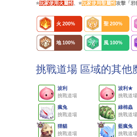
⭐
玩家使用火屬性
、⭐
玩家使用聖屬性
攻擊「邪
火 200%
聖 200%
地 100%
風 100%
挑戰道場 區域的其他
波利
波利★
挑戰道場
挑戰道
瘋兔
綠棉蟲
挑戰道場
挑戰道
狸貓
藍瘋兔
挑戰道場
挑戰道