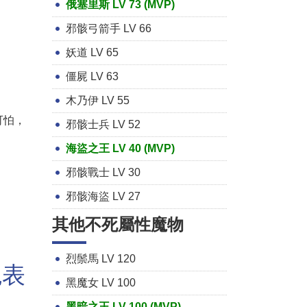
俄塞里斯 LV 73 (MVP)
邪骸弓箭手 LV 66
妖道 LV 65
僵屍 LV 63
木乃伊 LV 55
可怕，
邪骸士兵 LV 52
海盜之王 LV 40 (MVP)
邪骸戰士 LV 30
邪骸海盜 LV 27
其他不死屬性魔物
烈鬃馬 LV 120
剋表
黑魔女 LV 100
黑暗之王 LV 100 (MVP)