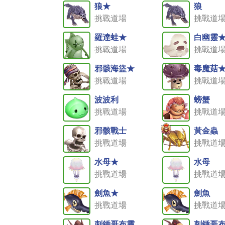
狼★
狼
挑戰道場
挑戰道
羅達蛙★
白幽靈
挑戰道場
挑戰道
邪骸海盜★
毒魔菇
挑戰道場
挑戰道
波波利
螃蟹
挑戰道場
挑戰道
邪骸戰士
黃金蟲
挑戰道場
挑戰道
水母★
水母
挑戰道場
挑戰道
劍魚★
劍魚
挑戰道場
挑戰道
刺錘哥布靈
刺錘哥