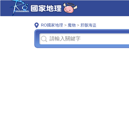
RO國家地理
>
魔物
>
邪骸海盜