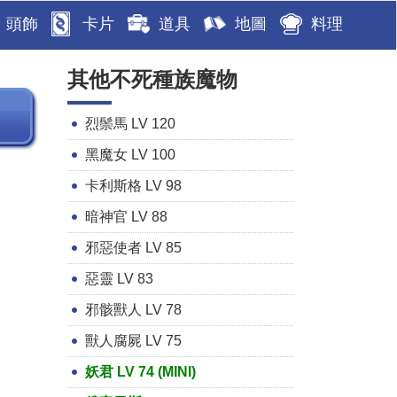
頭飾
卡片
道具
地圖
料理
其他不死種族魔物
烈鬃馬 LV 120
黑魔女 LV 100
卡利斯格 LV 98
暗神官 LV 88
邪惡使者 LV 85
惡靈 LV 83
邪骸獸人 LV 78
獸人腐屍 LV 75
妖君 LV 74 (MINI)