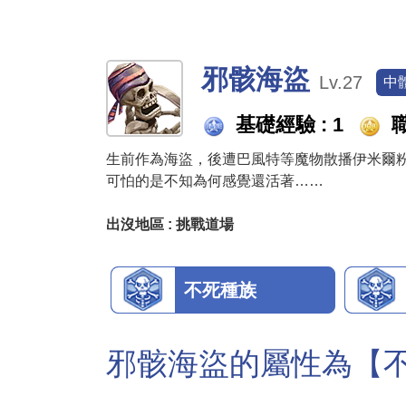
邪骸海盜
Lv.27
中
基礎經驗 : 1
職
生前作為海盜，後遭巴風特等魔物散播伊米爾
可怕的是不知為何感覺還活著……
出沒地區 : 挑戰道場
不死種族
邪骸海盜的屬性為【