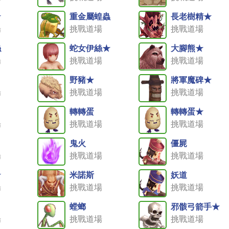
★
重金屬蝗蟲
長老樹精★
場
挑戰道場
挑戰道場
絲
蛇女伊絲★
大腳熊★
場
挑戰道場
挑戰道場
野豬★
將軍魔碑★
場
挑戰道場
挑戰道場
轉轉蛋
轉轉蛋★
場
挑戰道場
挑戰道場
鬼火
僵屍
場
挑戰道場
挑戰道場
★
米諾斯
妖道
場
挑戰道場
挑戰道場
螳螂
邪骸弓箭手★
場
挑戰道場
挑戰道場