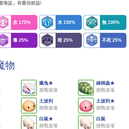
骸海盜」有最佳效益!
念 175%
水 150%
無 100%
毒 25%
暗 25%
不死 25%
魔物
瘋兔★
綠棉蟲★
場
挑戰道場
挑戰道場
土波利
土波利★
場
挑戰道場
挑戰道場
白鼠★
白鼠
場
挑戰道場
挑戰道場